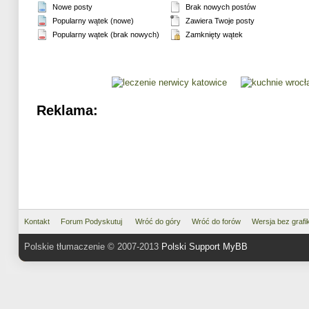
Nowe posty
Brak nowych postów
Popularny wątek (nowe)
Zawiera Twoje posty
Popularny wątek (brak nowych)
Zamknięty wątek
Reklama:
Kontakt
Forum Podyskutuj
Wróć do góry
Wróć do forów
Wersja bez grafik
Polskie tłumaczenie © 2007-2013
Polski Support MyBB
MyBB
, © 2002-2026
MyBB Groups
.