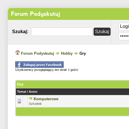
Forum Podyskutuj
Szukaj:
Forum Podyskutuj
Hobby
Gry
Użytkownicy przeglądający ten dział: 1 gości
Gry
Temat
/
Autor
Komputerowe
0 głosów - średnia ocena: 0 na 5 gwiazdek
1
2
3
4
5
Szkodnik