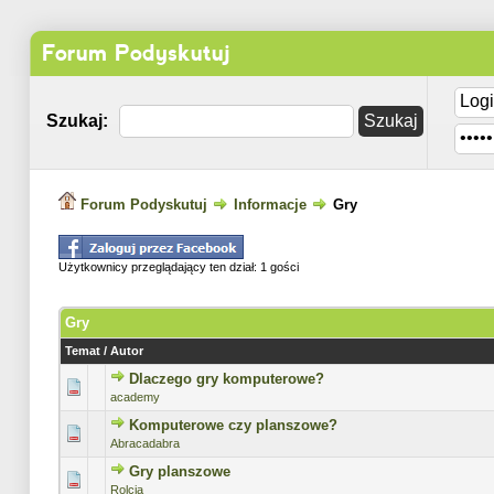
Forum Podyskutuj
Szukaj:
Forum Podyskutuj
Informacje
Gry
Użytkownicy przeglądający ten dział: 1 gości
Gry
Temat
/
Autor
Dlaczego gry komputerowe?
0 głosów - średnia ocena: 0 na 5 gwiazdek
1
2
3
4
5
academy
Komputerowe czy planszowe?
0 głosów - średnia ocena: 0 na 5 gwiazdek
1
2
3
4
5
Abracadabra
Gry planszowe
0 głosów - średnia ocena: 0 na 5 gwiazdek
1
2
3
4
5
Rolcia