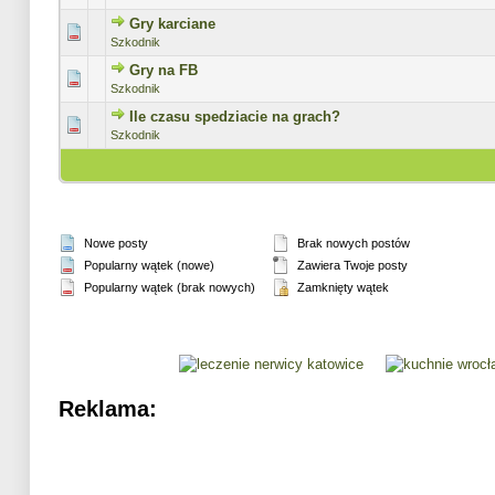
Gry karciane
0 głosów - średnia ocena: 0 na 5 gwiazdek
1
2
3
4
5
Szkodnik
Gry na FB
0 głosów - średnia ocena: 0 na 5 gwiazdek
1
2
3
4
5
Szkodnik
Ile czasu spedziacie na grach?
0 głosów - średnia ocena: 0 na 5 gwiazdek
1
2
3
4
5
Szkodnik
Nowe posty
Brak nowych postów
Popularny wątek (nowe)
Zawiera Twoje posty
Popularny wątek (brak nowych)
Zamknięty wątek
Reklama: