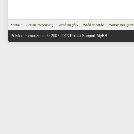
Kontakt
Forum Podyskutuj
Wróć do góry
Wróć do forów
Wersja bez grafik
Polskie tłumaczenie © 2007-2013
Polski Support MyBB
MyBB
, © 2002-2026
MyBB Groups
.