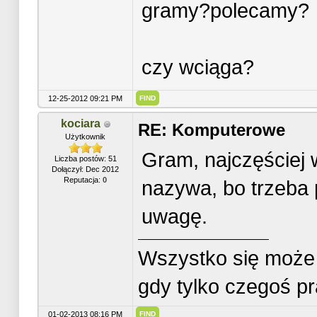
gramy?polecamy?
czy wciąga?
12-25-2012 09:21 PM
FIND
kociara
RE: Komputerowe
Użytkownik
Gram, najczęściej 
Liczba postów: 51
Dołączył: Dec 2012
Reputacja:
0
nazywa, bo trzeba 
uwagę.
Wszystko się może 
gdy tylko czegoś p
01-02-2013 08:16 PM
FIND