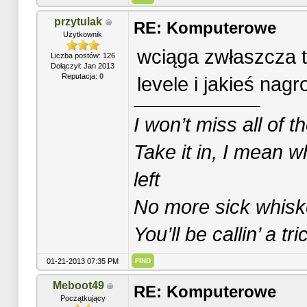
przytulak
RE: Komputerowe
Użytkownik
wciąga zwłaszcza 
Liczba postów: 126
Dołączył: Jan 2013
Reputacja:
0
levele i jakieś nagr
I won’t miss all of t
Take it in, I mean w
left
No more sick whiske
You’ll be callin’ a t
01-21-2013 07:35 PM
FIND
Meboot49
RE: Komputerowe
Początkujący