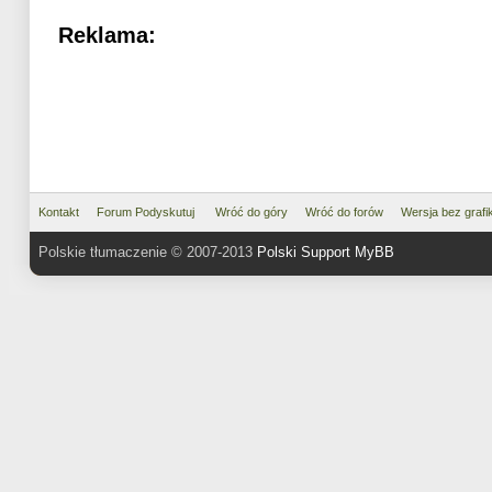
Reklama:
Kontakt
Forum Podyskutuj
Wróć do góry
Wróć do forów
Wersja bez grafik
Polskie tłumaczenie © 2007-2013
Polski Support MyBB
MyBB
, © 2002-2026
MyBB Groups
.